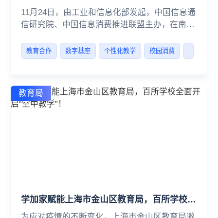
11月24日，由工业和信息化部发起，中国信息通
信研究院、中国信息消费推进联盟主办，在南雄
市人民政府等承办的“信息消费助力乡村振兴”区
县行活动（南雄站）上，蝉鸣科技（西安）有限
教育合作
数字基座
个性化教学
校园消费
公司作为乡村教育振兴核心合作伙伴与南雄市人
民政府签订战略合作协议，双方将在教育数字化
转型平台、应用及服务等方面展开深度合作。
教育局
学加家赋能上海市金山区教育局，百所学校全面开启“空中教学”！
为应对疫情的不断变化，上海市金山区教育局邀