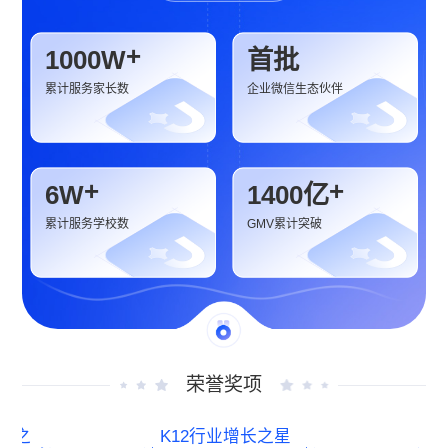
+
1000
W
首批
累计服务家长数
企业微信生态伙伴
+
+
6
W
1400
亿
累计服务学校数
GMV累计突破
荣誉奖项
之
K12行业增长之星