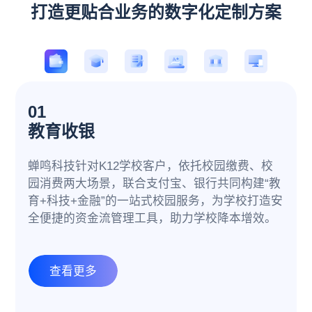
打造更贴合业务的数字化定制方案
01
教育收银
02
03
04
05
06
数智高校
区域教育数智一体化
数智中小学
银行品牌专属化解决方案
集团校数字化
蝉鸣科技针对K12学校客户，依托校园缴费、校
园消费两大场景，联合支付宝、银行共同构建“教
基于企业微信庞大的用户基数及广泛应用场景，
通过"1个数字新基座+1套教育部认证身份体系+1
通过“1个超级入口+1个数字基座+2个融合+N项服
依托于覆盖教育全场景功能的交易与服务平台，
集团业务全场景覆盖，直击管理核心
育+科技+金融”的一站式校园服务，为学校打造安
搭载学加家连接中台，融合实现全员连与业务系
个应用生产中心+N项CIO数字化服务"构建区域一
务”全面构建数字化校园，为学校提供覆盖全场景
面向银行提供专属的场景金融服务，助力开放银
全便捷的资金流管理工具，助力学校降本增效。
统及轻应用服务的数字连接，为学校打造连接师
体化解决方案。以大数据赋能教育评价，驱动教
的数字化管理解决方案，减轻学校管理压力，助
行生态建设。
生、融合应用、统一认证的移动数字校园。
学模式变革，助力区域教育高质量发展。
力学校快速实现数字化转型。
查看更多
查看更多
查看更多
查看更多
查看更多
查看更多