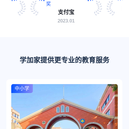
陕西
奖
陕西省
支付宝
2
2023.01
学加家提供更专业的教育服务
中小学