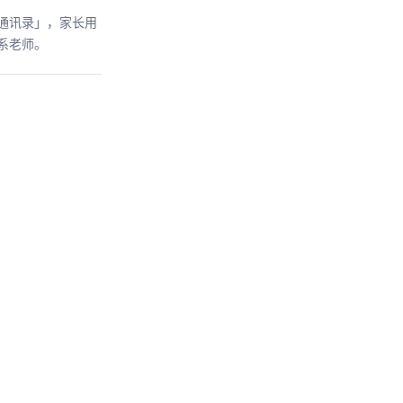
通讯录」，家长用
系老师。